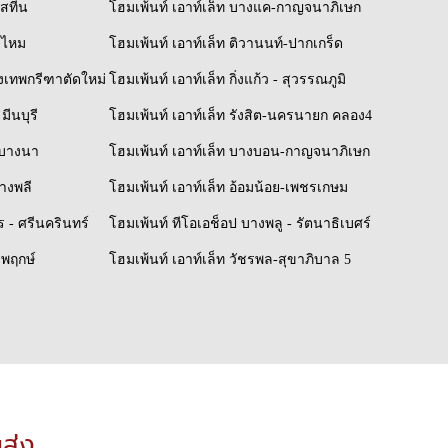
ิสทีน
โฮมเพ้นท์ เอาท์เล็ท บางแค-กาญจนาภิเษก
ยไหม
โฮมเพ้นท์ เอาท์เล็ท ติวานนท์-ปากเกร็ด
รุงเทพกรีฑาตัดใหม่
โฮมเพ้นท์ เอาท์เล็ท กิ่งแก้ว - สุวรรณภูมิ
มีนบุรี
โฮมเพ้นท์ เอาท์เล็ท รังสิต-นครนายก คลอง4
์-บางนา
โฮมเพ้นท์ เอาท์เล็ท บางบอน-กาญจนาภิเษก
บางพลี
โฮมเพ้นท์ เอาท์เล็ท อ้อมน้อย-เพชรเกษม
 - ศรีนครินทร์
โฮมเพ้นท์ ทีโอเอช็อป บางพลู - รัตนาธิเบศร์
ชพฤกษ์
โฮมเพ้นท์ เอาท์เล็ท วัชรพล-สุขาภิบาล 5
ยส่ง