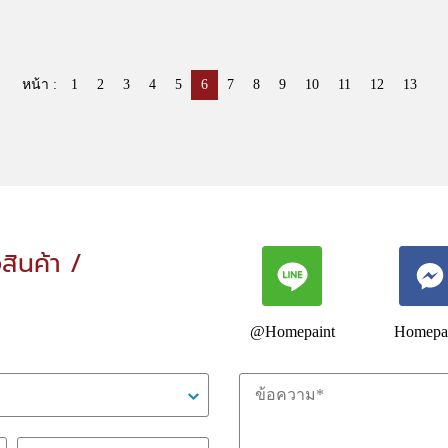
หน้า :
1
2
3
4
5
6
7
8
9
10
11
12
13
อสินค้า /
@Homepaint
Homepa