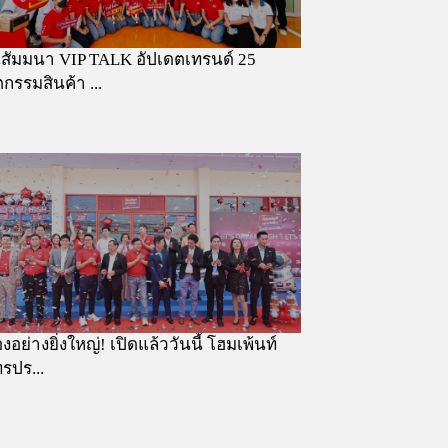
สัมมนา VIP TALK อัปเดตเทรนด์ 25
ตกรรมสินค้า ...
อย่างยิ่งใหญ่! เปิดแล้ววันนี้ โฮมเพ้นท์
ทรปร...