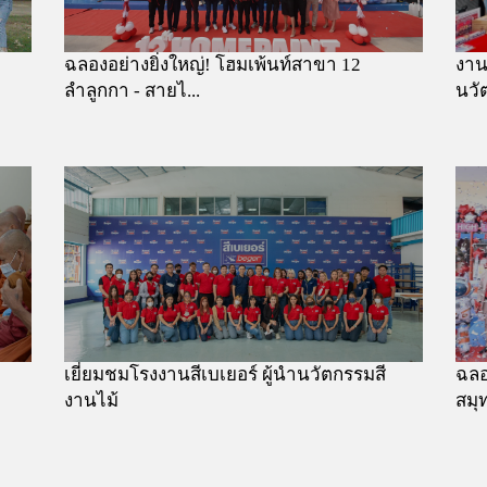
ฉลองอย่างยิ่งใหญ่! โฮมเพ้นท์สาขา 12
งาน
ลำลูกกา - สายไ...
นวั
เยี่ยมชมโรงงานสีเบเยอร์ ผู้นำนวัตกรรมสี
ฉลอง
งานไม้
สมุ