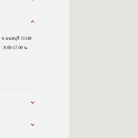
 จ.นนทบุรี 11140
์ : 8.00-17.00 น.