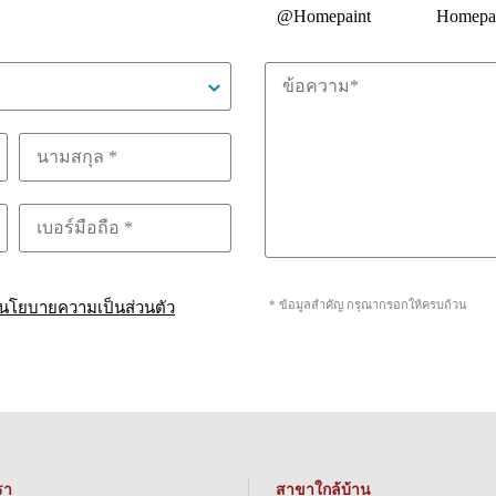
@Homepaint
Homepa
* ข้อมูลสำคัญ กรุณากรอกให้ครบถ้วน
นโยบายความเป็นส่วนตัว
รา
สาขาใกล้บ้าน