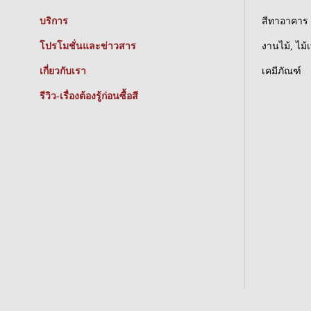
บริการ
สีทาอาคาร
โปรโมชั่นและข่าวสาร
งานไม้, ไม้
เกี่ยวกับเรา
เคมีภัณฑ์
รีวิว-เรื่องต้องรู้ก่อนซื้อสี