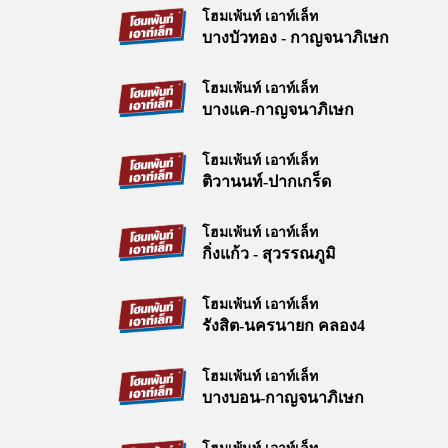
โฮมเพ้นท์ เอาท์เล็ท
บางบัวทอง - กาญจนาภิเษก
โฮมเพ้นท์ เอาท์เล็ท
บางแค-กาญจนาภิเษก
โฮมเพ้นท์ เอาท์เล็ท
ติวานนท์-ปากเกร็ด
โฮมเพ้นท์ เอาท์เล็ท
กิ่งแก้ว - สุวรรณภูมิ
โฮมเพ้นท์ เอาท์เล็ท
รังสิต-นครนายก คลอง4
โฮมเพ้นท์ เอาท์เล็ท
บางบอน-กาญจนาภิเษก