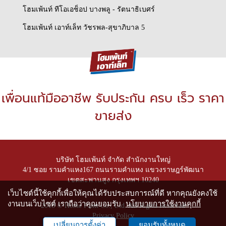
โฮมเพ้นท์ ทีโอเอช็อป บางพลู - รัตนาธิเบศร์
โฮมเพ้นท์ เอาท์เล็ท วัชรพล-สุขาภิบาล 5
เพื่อนแท้มืออาชีพ รับประกัน ครบ เร็ว ราคา
ขายส่ง
บริษัท โฮมเพ้นท์ จำกัด สำนักงานใหญ่
4/1 ซอย รามคำแหง167 ถนนรามคำแหง แขวงราษฎร์พัฒนา
เขตสะพานสูง กรุงเทพฯ 10240
เว็บไซต์นี้ใช้คุกกี้เพื่อให้คุณได้รับประสบการณ์ที่ดี หากคุณยังคงใช้
งานบนเว็บไซต์ เราถือว่าคุณยอมรับ
นโยบายการใช้งานคุกกี้
2018 © Home Paint Co., Ltd. All Rights Reserved
Privacy Policy
เปลี่ยนการตั้งค่า
ยอมรับทั้งหมด