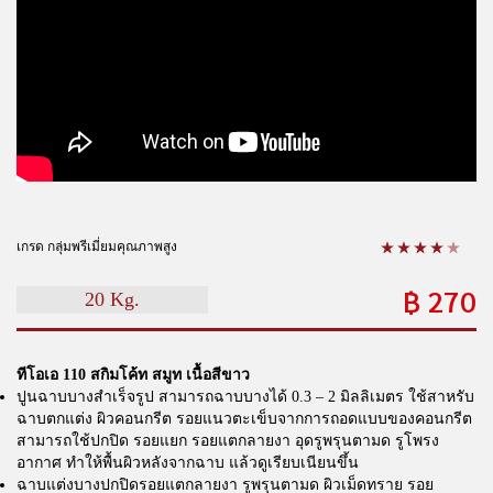
เกรด กลุ่มพรีเมี่ยมคุณภาพสูง
฿
270
20 Kg.
ทีโอเอ 110 สกิมโค้ท สมูท เนื้อสีขาว
ปูนฉาบบางสำเร็จรูป สามารถฉาบบางได้ 0.3 – 2 มิลลิเมตร ใช้สาหรับ
ฉาบตกแต่ง ผิวคอนกรีต รอยแนวตะเข็บจากการถอดแบบของคอนกรีต
สามารถใช้ปกปิด รอยแยก รอยแตกลายงา อุดรูพรุนตามด รูโพรง
อากาศ ทำให้พื้นผิวหลังจากฉาบ แล้วดูเรียบเนียนขึ้น
ฉาบแต่งบางปกปิดรอยแตกลายงา รูพรุนตามด ผิวเม็ดทราย รอย