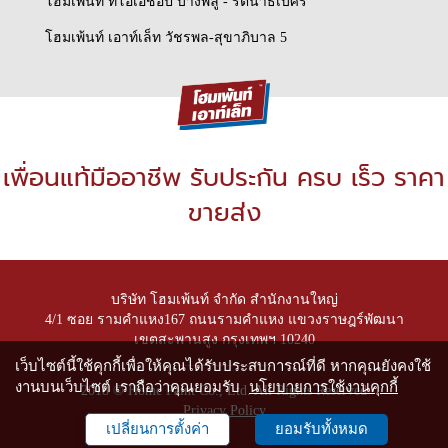
โฮมเพ้นท์ ทีโอเอช็อป บางพลู - รัตนาธิเบศร์
โฮมเพ้นท์ เอาท์เล็ท วัชรพล-สุขาภิบาล 5
เพื่อนแท้มืออาชีพ รับประกัน ครบ เร็ว ราคา
ขายส่ง
บริษัท โฮมเพ้นท์ จำกัด สำนักงานใหญ่
4/1 ซอย รามคำแหง167 ถนนรามคำแหง แขวงราษฎร์พัฒนา
เขตสะพานสูง กรุงเทพฯ 10240
เว็บไซต์นี้ใช้คุกกี้เพื่อให้คุณได้รับประสบการณ์ที่ดี หากคุณยังคงใช้
งานบนเว็บไซต์ เราถือว่าคุณยอมรับ
นโยบายการใช้งานคุกกี้
2018 © Home Paint Co., Ltd. All Rights Reserved
Privacy Policy
เปลี่ยนการตั้งค่า
ยอมรับทั้งหมด