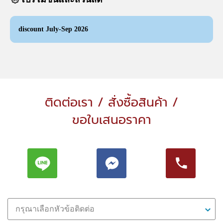
discount July-Sep 2026
ติดต่อเรา / สั่งซื้อสินค้า /
ขอใบเสนอราคา
กรุณาเลือกหัวข้อติดต่อ