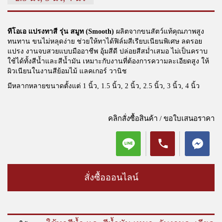
ทีโอเอ แปรงทาสี รุ่น สมูท (Smooth)
ผลิตจากขนสัตว์แท้คุณภาพสูง
ทนทาน ขนไม่หลุดง่าย ช่วยให้ทาได้ฟิล์มสีเรียบเนียนพิเศษ ลดรอย
แปรง งานจบสวยแบบมืออาชีพ อุ้มสีดี ปล่อยสีสม่ำเสมอ ไม่เป็นคราบ
ใช้ได้ทั้งสีน้ำและสีน้ำมัน เหมาะกับงานที่ต้องการความละเอียดสูง ให้
ผิวเนียนในงานสีย้อมไม้ แลคเกอร์ วานิช
มีหลากหลายขนาดตั้งแต่ 1 นิ้ว, 1.5 นิ้ว, 2 นิ้ว, 2.5 นิ้ว, 3 นิ้ว, 4 นิ้ว
คลิกสั่งซื้อสินค้า / ขอใบเสนอราคา
สั่งซื้อออนไลน์