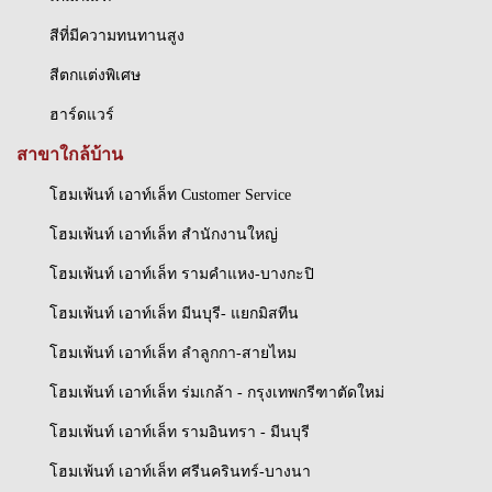
สีที่มีความทนทานสูง
สีตกแต่งพิเศษ
ฮาร์ดแวร์
สาขาใกล้บ้าน
โฮมเพ้นท์ เอาท์เล็ท Customer Service
โฮมเพ้นท์ เอาท์เล็ท สำนักงานใหญ่
โฮมเพ้นท์ เอาท์เล็ท รามคำแหง-บางกะปิ
โฮมเพ้นท์ เอาท์เล็ท มีนบุรี- แยกมิสทีน
โฮมเพ้นท์ เอาท์เล็ท ลำลูกกา-สายไหม
โฮมเพ้นท์ เอาท์เล็ท ร่มเกล้า - กรุงเทพกรีฑาตัดใหม่
โฮมเพ้นท์ เอาท์เล็ท รามอินทรา - มีนบุรี
โฮมเพ้นท์ เอาท์เล็ท ศรีนครินทร์-บางนา