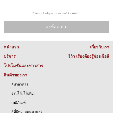
* ข้อมูลสำคัญ กรุณากรอกให้ครบถ้วน
หน้าแรก
เกี่ยวกับเรา
บริการ
รีวิว-เรื่องต้องรู้ก่อนซื้อสี
โปรโมชั่นและข่าวสาร
สินค้าของเรา
สีทาอาคาร
งานไม้, ไม้เทียม
เคมีภัณฑ์
สีที่มีความทนทานสูง