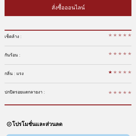
สั่งซื้อออนไลน์
เช็ดล้าง :
กันร้อน :
กลิ่น : แรง
ปกปิดรอยแตกลายงา :
โปรโมชั่นและส่วนลด