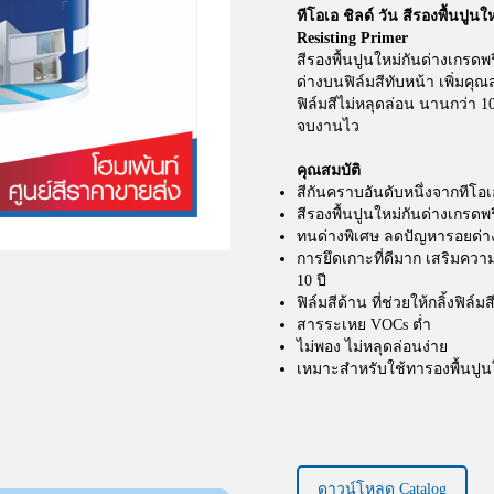
ทีโอเอ ชิลด์ วัน สีรองพื้นปูนใ
Resisting Primer
สีรองพื้นปูนใหม่กันด่างเกรด
ด่างบนฟิล์มสีทับหน้า เพิ่มค
ฟิล์มสีไม่หลุดล่อน นานกว่า 10 ป
จบงานไว
คุณสมบัติ
สีกันคราบอันดับหนึ่งจากทีโอเอ
สีรองพื้นปูนใหม่กันด่างเกรดพ
ทนด่างพิเศษ ลดปัญหารอยด่าง
การยึดเกาะที่ดีมาก เสริมคว
10 ปี
ฟิล์มสีด้าน ที่ช่วยให้กลิ้งฟิล์
สารระเหย VOCs ต่ำ
ไม่พอง ไม่หลุดล่อนง่าย
เหมาะสำหรับใช้ทารองพื้นปูน
ดาวน์โหลด Catalog