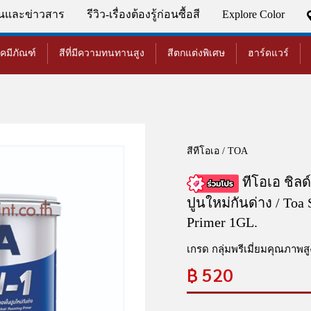
่นและข่าวสาร
รีวิว-เรื่องต้องรู้ก่อนซื้อสี
Explore Color
เคมีภัณฑ์
สีที่มีความทนทานสูง
สีตกแต่งพิเศษ
ฮาร์ดแวร์
สีทีโอเอ / TOA
ทีโอเอ ชิลด์
ปูนใหม่กันด่าง / Toa 
Primer 1GL.
เกรด กลุ่มพรีเมี่ยมคุณภาพสู
฿
520