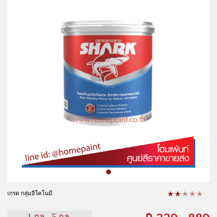
เกรด กลุ่มอิโคโนมี
฿
220 - 880
1 กล., 5 กล.