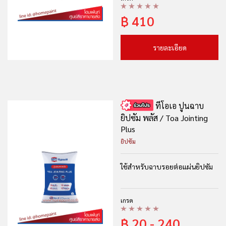
฿
410
รายละเอียด
ทีโอเอ ปูนฉาบ
ยิปซัม พลัส / Toa Jointing
Plus
ยิปซัม
ใช้สำหรับฉาบรอยต่อแผ่นยิปซัม
เกรด
฿
20 - 240