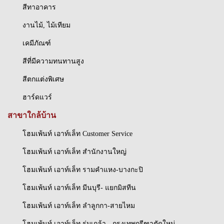
สีทาอาคาร
งานไม้, ไม้เทียม
เคมีภัณฑ์
สีที่มีความทนทานสูง
สีตกแต่งพิเศษ
ฮาร์ดแวร์
สาขาใกล้บ้าน
โฮมเพ้นท์ เอาท์เล็ท Customer Service
โฮมเพ้นท์ เอาท์เล็ท สำนักงานใหญ่
โฮมเพ้นท์ เอาท์เล็ท รามคำแหง-บางกะปิ
โฮมเพ้นท์ เอาท์เล็ท มีนบุรี- แยกมิสทีน
โฮมเพ้นท์ เอาท์เล็ท ลำลูกกา-สายไหม
โฮมเพ้นท์ เอาท์เล็ท ร่มเกล้า - กรุงเทพกรีฑาตัดใหม่