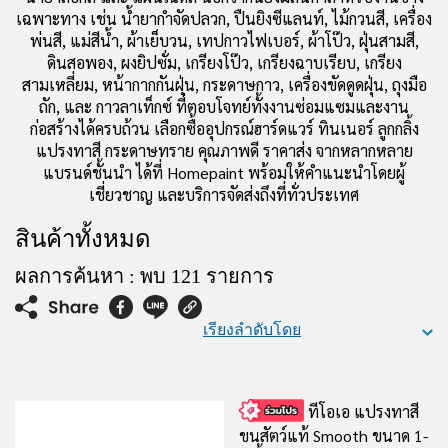
เฉพาะทาง เช่น น้ำยากำจัดปลวก, ปืนยิงซีแลนท์, ไม้กวนสี, เครื่อง
พ่นสี, แม่สีน้ำ, ผ้าเย็บวน, เทปกาวไฟเบอร์, ผ้าโป๊ว, ฝุ่นสามสี,
ดินสอพอง, ผงยิปซั่ม, เกรียงโป๊ว, เกรียงฉาบเรียบ, เกรียง
สามเหลี่ยม, หน้ากากกันฝุ่น, กระดาษกาว, เครื่องขัดดูดฝุ่น, ถุงมือ
ถัก, และ กาวลาเท็กซ์ ที่ตอบโจทย์ทั้งงานซ่อมแซมและงาน
ก่อสร้างได้ครบถ้วน เลือกซื้ออุปกรณ์ฮาร์ดแวร์ ทินเนอร์ ลูกกลิ้ง
แปรงทาสี กระดาษทราย คุณภาพดี ราคาส่ง จากหลากหลาย
แบรนด์ชั้นนำ ได้ที่ Homepaint พร้อมให้คำแนะนำโดยผู้
เชี่ยวชาญ และบริการจัดส่งถึงที่ทั่วประเทศ
สินค้าทั้งหมด
ผลการค้นหา : พบ 121 รายการ
เรียงลำดับโดย
ทีโอเอ แปรงทาสี
ขนสัตว์แท้ Smooth ขนาด 1-