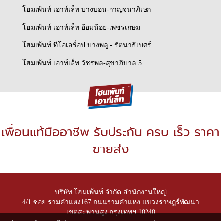
โฮมเพ้นท์ เอาท์เล็ท บางบอน-กาญจนาภิเษก
โฮมเพ้นท์ เอาท์เล็ท อ้อมน้อย-เพชรเกษม
โฮมเพ้นท์ ทีโอเอช็อป บางพลู - รัตนาธิเบศร์
โฮมเพ้นท์ เอาท์เล็ท วัชรพล-สุขาภิบาล 5
เพื่อนแท้มืออาชีพ รับประกัน ครบ เร็ว ราคา
ขายส่ง
บริษัท โฮมเพ้นท์ จำกัด สำนักงานใหญ่
4/1 ซอย รามคำแหง167 ถนนรามคำแหง แขวงราษฎร์พัฒนา
เขตสะพานสูง กรุงเทพฯ 10240