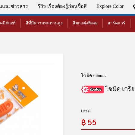
่นและข่าวสาร
รีวิว-เรื่องต้องรู้ก่อนซื้อสี
Explore Color
เคมีภัณฑ์
สีที่มีความทนทานสูง
สีตกแต่งพิเศษ
ฮาร์ดแวร์
โซมิค / Somic
โซมิค เกรียง
เกรด
฿
55