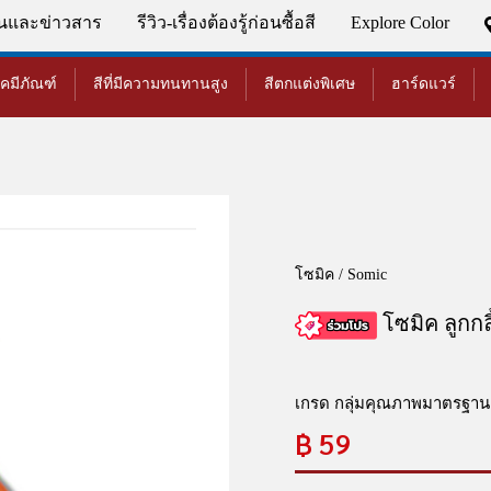
่นและข่าวสาร
รีวิว-เรื่องต้องรู้ก่อนซื้อสี
Explore Color
เคมีภัณฑ์
สีที่มีความทนทานสูง
สีตกแต่งพิเศษ
ฮาร์ดแวร์
โซมิค / Somic
โซมิค ลูกกลิ้
เกรด กลุ่มคุณภาพมาตรฐาน
฿
59