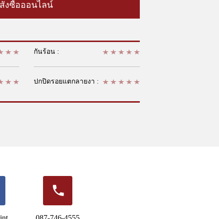
สั่งซื้อออนไลน์
กันร้อน :
ปกปิดรอยแตกลายงา :
int
087-746-4555