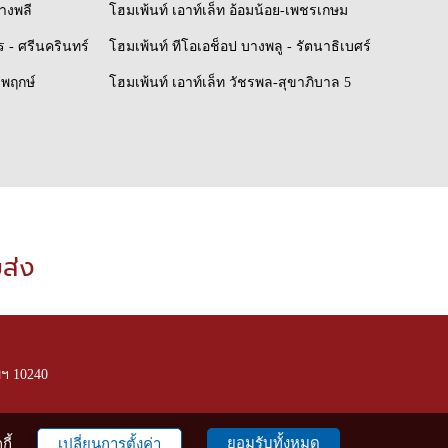
บางพลี
โฮมเพ้นท์ เอาท์เล็ท อ้อมน้อย-เพชรเกษม
 - ศรีนครินทร์
โฮมเพ้นท์ ทีโอเอช็อป บางพลู - รัตนาธิเบศร์
ชพฤกษ์
โฮมเพ้นท์ เอาท์เล็ท วัชรพล-สุขาภิบาล 5
ยส่ง
ฯ 10240
ยอมรับทั้งหมด
ี้
เปลี่ยนการตั้งค่า