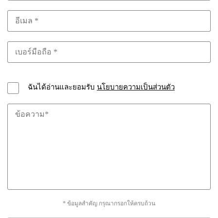
ฉันได้อ่านและยอมรับ
นโยบายความเป็นส่วนตัว
* ข้อมูลสำคัญ กรุณากรอกให้ครบถ้วน