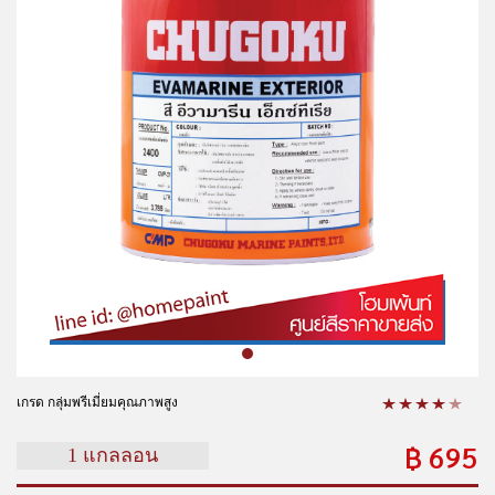
เกรด กลุ่มพรีเมี่ยมคุณภาพสูง
฿
695
1 แกลลอน