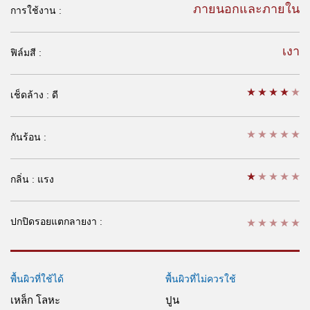
ภายนอกและภายใน
การใช้งาน :
เงา
ฟิล์มสี :
เช็ดล้าง : ดี
กันร้อน :
กลิ่น : แรง
ปกปิดรอยแตกลายงา :
พื้นผิวที่ใช้ได้
พื้นผิวที่ไม่ควรใช้
เหล็ก โลหะ
ปูน