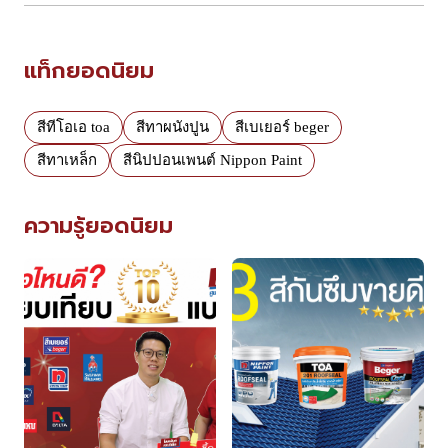
แท็กยอดนิยม
สีทีโอเอ toa
สีทาผนังปูน
สีเบเยอร์ beger
สีทาเหล็ก
สีนิปปอนเพนต์ Nippon Paint
ความรู้ยอดนิยม