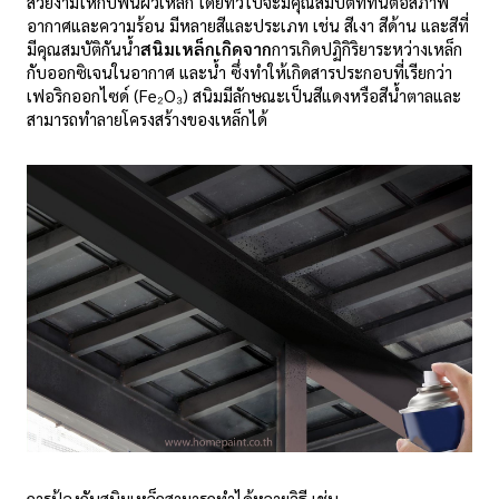
สวยงามให้กับพื้นผิวเหล็ก โดยทั่วไปจะมีคุณสมบัติที่ทนต่อสภาพ
อากาศและความร้อน มีหลายสีและประเภท เช่น สีเงา สีด้าน และสีที่
มีคุณสมบัติกันน้ำ
สนิมเหล็กเกิดจาก
การเกิดปฏิกิริยาระหว่างเหล็ก
กับออกซิเจนในอากาศ และน้ำ ซึ่งทำให้เกิดสารประกอบที่เรียกว่า
เฟอริกออกไซด์ (Fe₂O₃) สนิมมีลักษณะเป็นสีแดงหรือสีน้ำตาลและ
สามารถทำลายโครงสร้างของเหล็กได้
การป้องกันสนิมเหล็กสามารถทำได้หลายวิธี เช่น