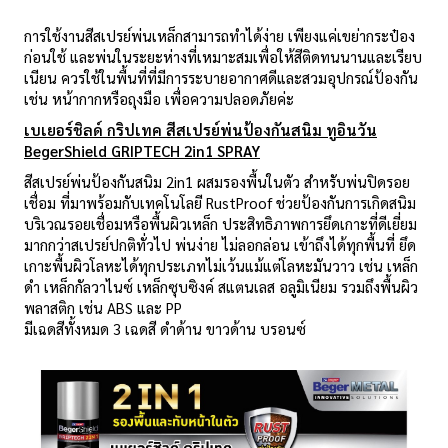
การใช้งานสีสเปรย์พ่นเหล็กสามารถทำได้ง่าย เพียงแค่เขย่ากระป๋อง
ก่อนใช้ และพ่นในระยะห่างที่เหมาะสมเพื่อให้สีติดทนนานและเรียบ
เนียน ควรใช้ในพื้นที่ที่มีการระบายอากาศดีและสวมอุปกรณ์ป้องกัน
เช่น หน้ากากหรือถุงมือ เพื่อความปลอดภัยค่ะ
เบเยอร์ชิลด์ กริปเทค สีสเปรย์พ่นป้องกันสนิม ทูอินวัน
BegerShield GRIPTECH 2in1 SPRAY
สีสเปรย์พ่นป้องกันสนิม 2in1 ผสมรองพื้นในตัว สำหรับพ่นปิดรอย
เชื่อม ที่มาพร้อมกับเทคโนโลยี RustProof ช่วยป้องกันการเกิดสนิม
บริเวณรอยเชื่อมหรือพื้นผิวเหล็ก ประสิทธิภาพการยึดเกาะที่ดีเยี่ยม
มากกว่าสเปรย์ปกติทั่วไป พ่นง่าย ไม่ลอกล่อน เข้าถึงได้ทุกพื้นที่ ยึด
เกาะพื้นผิวโลหะได้ทุกประเภทไม่เว้นแม้แต่โลหะมันวาว เช่น เหล็ก
ดำ เหล็กกัลวาไนซ์ เหล็กซุบซิงค์ สแตนเลส อลูมิเนียม รวมถึงพื้นผิว
พลาสติก เช่น ABS และ PP
มีเฉดสีทั้งหมด 3 เฉดสี ดำด้าน ขาวด้าน บรอนซ์