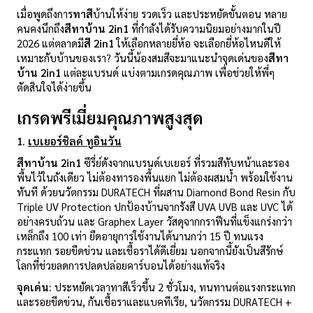
เมื่อพูดถึงการ
ทาสี
บ้านให้ง่าย รวดเร็ว และประหยัดขั้นตอน หลาย
คนคงนึกถึง
สีทาบ้าน
2in1
ที่กำลังได้รับความนิยมอย่างมากในปี
2026 แต่ตลาดมี
สี
2in1
ให้เลือกหลายยี่ห้อ จะเลือกยี่ห้อไหนดีให้
เหมาะกับบ้านของเรา? วันนี้น้องสมสีจะมาแนะนำจุดเด่นของ
สีทา
บ้าน
2in1
แต่ละแบรนด์ แบ่งตามเกรดคุณภาพ เพื่อช่วยให้พี่ๆ
ตัดสินใจได้ง่ายขึ้น
เกรดพรีเมี่ยมคุณภาพสูงสุด
1.
เบเยอร์ชิลด์ ทูอินวัน
สีทาบ้าน
2in1
ซีรี่ย์ดังจากแบรนด์เบเยอร์ ที่รวมสีทับหน้าและรอง
พื้นไว้ในถังเดียว ไม่ต้องทารองพื้นแยก ไม่ต้องผสมน้ำ พร้อมใช้งาน
ทันที ด้วยนวัตกรรม DURATECH ที่ผสาน Diamond Bond Resin กับ
Triple UV Protection ปกป้องบ้านจากรังสี UVA UVB และ UVC ได้
อย่างครบถ้วน และ Graphex Layer วัสดุจากกราฟีนที่แข็งแกร่งกว่า
เหล็กถึง 100 เท่า ยืดอายุการใช้งานได้นานกว่า 15 ปี ทนแรง
กระแทก รอยขีดข่วน และเชื้อราได้ดีเยี่ยม นอกจากนี้ยังเป็นสีรักษ์
โลกที่ช่วยลดการปลดปล่อยคาร์บอนได้อย่างแท้จริง
จุดเด่น:
ประหยัดเวลาทาสีเร็วขึ้น 2 ชั่วโมง, ทนทานต่อแรงกระแทก
และรอยขีดข่วน, กันเชื้อราและแบคทีเรีย, นวัตกรรม DURATECH +