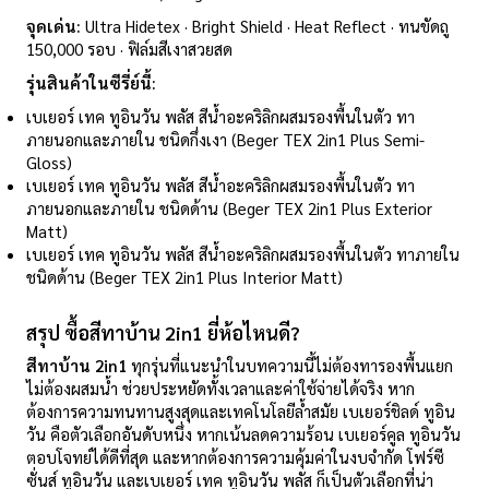
จุดเด่น:
Ultra Hidetex · Bright Shield · Heat Reflect · ทนขัดถู
150,000 รอบ · ฟิล์มสีเงาสวยสด
รุ่นสินค้าในซีรี่ย์นี้:
เบเยอร์ เทค ทูอินวัน พลัส สีน้ำอะคริลิกผสมรองพื้นในตัว ทา
ภายนอกและภายใน ชนิดกึ่งเงา (Beger TEX 2in1 Plus Semi-
Gloss)
เบเยอร์ เทค ทูอินวัน พลัส สีน้ำอะคริลิกผสมรองพื้นในตัว ทา
ภายนอกและภายใน ชนิดด้าน (Beger TEX 2in1 Plus Exterior
Matt)
เบเยอร์ เทค ทูอินวัน พลัส สีน้ำอะคริลิกผสมรองพื้นในตัว ทาภายใน
ชนิดด้าน (Beger TEX 2in1 Plus Interior Matt)
สรุป ซื้อสีทาบ้าน
2in1
ยี่ห้อไหนดี
?
สีทาบ้าน
2in1
ทุกรุ่นที่แนะนำในบทความนี้ไม่ต้องทารองพื้นแยก
ไม่ต้องผสมน้ำ ช่วยประหยัดทั้งเวลาและค่าใช้จ่ายได้จริง หาก
ต้องการความทนทานสูงสุดและเทคโนโลยีล้ำสมัย เบเยอร์ชิลด์ ทูอิน
วัน คือตัวเลือกอันดับหนึ่ง หากเน้นลดความร้อน เบเยอร์คูล ทูอินวัน
ตอบโจทย์ได้ดีที่สุด และหากต้องการความคุ้มค่าในงบจำกัด โฟร์ซี
ซั่นส์ ทูอินวัน และเบเยอร์ เทค ทูอินวัน พลัส ก็เป็นตัวเลือกที่น่า