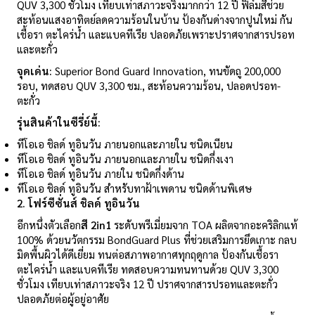
QUV 3,300 ชั่วโมง เทียบเท่าสภาวะจริงมากกว่า 12 ปี ฟิล์มสีช่วย
สะท้อนแสงอาทิตย์ลดความร้อนในบ้าน ป้องกันด่างจากปูนใหม่ กัน
เชื้อรา ตะไคร่น้ำ และแบคทีเรีย ปลอดภัยเพราะปราศจากสารปรอท
และตะกั่ว
จุดเด่น:
Superior Bond Guard Innovation, ทนขัดถู 200,000
รอบ, ทดสอบ QUV 3,300 ชม., สะท้อนความร้อน, ปลอดปรอท-
ตะกั่ว
รุ่นสินค้าในซีรี่ย์นี้:
ทีโอเอ ชิลด์ ทูอินวัน ภายนอกและภายใน ชนิดเนียน
ทีโอเอ ชิลด์ ทูอินวัน ภายนอกและภายใน ชนิดกึ่งเงา
ทีโอเอ ชิลด์ ทูอินวัน ภายใน ชนิดกึ่งด้าน
ทีโอเอ ชิลด์ ทูอินวัน สำหรับทาฝ้าเพดาน ชนิดด้านพิเศษ
2.
โฟร์ซีซั่นส์ ชิลด์ ทูอินวัน
อีกหนึ่งตัวเลือก
สี
2in1
ระดับพรีเมี่ยมจาก TOA ผลิตจากอะคริลิกแท้
100% ด้วยนวัตกรรม BondGuard Plus ที่ช่วยเสริมการยึดเกาะ กลบ
มิดพื้นผิวได้ดีเยี่ยม ทนต่อสภาพอากาศทุกฤดูกาล ป้องกันเชื้อรา
ตะไคร่น้ำ และแบคทีเรีย ทดสอบความทนทานด้วย QUV 3,300
ชั่วโมง เทียบเท่าสภาวะจริง 12 ปี ปราศจากสารปรอทและตะกั่ว
ปลอดภัยต่อผู้อยู่อาศัย