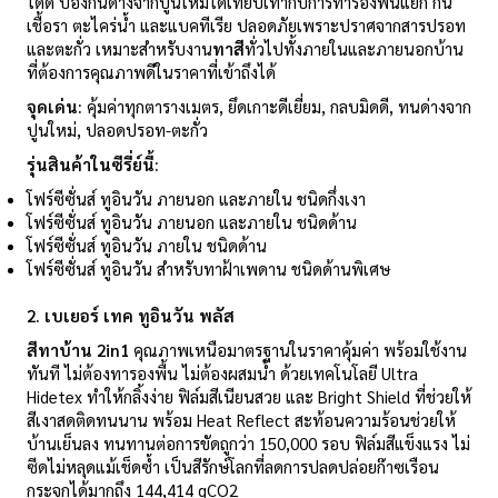
ได้ดี ป้องกันด่างจากปูนใหม่ได้เทียบเท่ากับการทารองพื้นแยก กัน
เชื้อรา ตะไคร่น้ำ และแบคทีเรีย ปลอดภัยเพราะปราศจากสารปรอท
และตะกั่ว เหมาะสำหรับงาน
ทาสี
ทั่วไปทั้งภายในและภายนอกบ้าน
ที่ต้องการคุณภาพดีในราคาที่เข้าถึงได้
จุดเด่น:
คุ้มค่าทุกตารางเมตร, ยึดเกาะดีเยี่ยม, กลบมิดดี, ทนด่างจาก
ปูนใหม่, ปลอดปรอท-ตะกั่ว
รุ่นสินค้าในซีรี่ย์นี้:
โฟร์ซีซั่นส์ ทูอินวัน ภายนอก และภายใน ชนิดกึ่งเงา
โฟร์ซีซั่นส์ ทูอินวัน ภายนอก และภายใน ชนิดด้าน
โฟร์ซีซั่นส์ ทูอินวัน ภายใน ชนิดด้าน
โฟร์ซีซั่นส์ ทูอินวัน สำหรับทาฝ้าเพดาน ชนิดด้านพิเศษ
2.
เบเยอร์ เทค ทูอินวัน พลัส
สีทาบ้าน
2in1
คุณภาพเหนือมาตรฐานในราคาคุ้มค่า พร้อมใช้งาน
ทันที ไม่ต้องทารองพื้น ไม่ต้องผสมน้ำ ด้วยเทคโนโลยี Ultra
Hidetex ทำให้กลิ้งง่าย ฟิล์มสีเนียนสวย และ Bright Shield ที่ช่วยให้
สีเงาสดติดทนนาน พร้อม Heat Reflect สะท้อนความร้อนช่วยให้
บ้านเย็นลง ทนทานต่อการขัดถูกว่า 150,000 รอบ ฟิล์มสีแข็งแรง ไม่
ซีดไม่หลุดแม้เช็ดซ้ำ เป็นสีรักษ์โลกที่ลดการปลดปล่อยก๊าซเรือน
กระจกได้มากถึง 144,414 gCO2