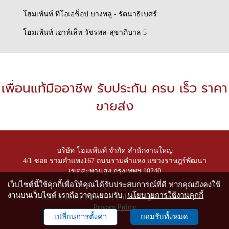
โฮมเพ้นท์ ทีโอเอช็อป บางพลู - รัตนาธิเบศร์
โฮมเพ้นท์ เอาท์เล็ท วัชรพล-สุขาภิบาล 5
เพื่อนแท้มืออาชีพ รับประกัน ครบ เร็ว ราคา
ขายส่ง
บริษัท โฮมเพ้นท์ จำกัด สำนักงานใหญ่
4/1 ซอย รามคำแหง167 ถนนรามคำแหง แขวงราษฎร์พัฒนา
เขตสะพานสูง กรุงเทพฯ 10240
เว็บไซต์นี้ใช้คุกกี้เพื่อให้คุณได้รับประสบการณ์ที่ดี หากคุณยังคงใช้
งานบนเว็บไซต์ เราถือว่าคุณยอมรับ
นโยบายการใช้งานคุกกี้
2018 © Home Paint Co., Ltd. All Rights Reserved
Privacy Policy
เปลี่ยนการตั้งค่า
ยอมรับทั้งหมด