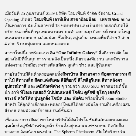
เมื่อวันที่ 25 กุมภาพันธ์ 2559 บริษัท โฮมเพ้นท์ จำกัด จัดงาน Grand
Opening เปิดตัว
โฮมเพ้นท์ เอาท์เล็ท สาขาอ้อมน้อย - เพชรเกษม
อย่าง
เป็นทางการ นับเป็นสาขาที่ 18 ของบริษัท และเป็นสาขาแรกที่เปิดให้
บริการนอกพื้นที่กรุงเทพมหานคร บนทำเลย่านธุรกิจการค้าขนาดใหญ่
ถนนเพชรเกษม ช่วงอ้อมน้อย ซึ่งเป็นจุดศูนย์กลางของพื้นที่สาย 3 สาย
4 สาย 5 กระทุ่มแบน และหนองแขม
สาขาใหม่นี้มาพร้อมแนวคิด
“One Infinity Galaxy”
สื่อถึงการเติบโต
อย่างไม่มีที่สิ้นสุด การรวมพลังเป็นหนึ่งเดียวของทีมงาน และจักรวาล
แห่งความร่วมมือระหว่างพันธมิตร ลูกค้า ช่าง และผู้รับเหมา
ภายในร้านมีสินค้าครอบคลุมทั้ง
สีทาบ้าน สีทาอาคาร สีอุตสาหกรรม สี
ทาไม้ สีทาเหล็ก สีตกแต่งพิเศษ สีอีพ็อกซี่ สีโพลียูรีเทน สีทาหลังคา
อุปกรณ์ทาสี
และ
เคมีภัณฑ์ต่าง ๆ
รวมกว่า 1000 SKU จากแบรนด์ชั้น
นำ อาทิ
ทีโอเอ
เบเยอร์
นิปปอนเพนต์
โจตัน
ดูลักซ์
ชูโกกุ
เดลต้า
จระเข้
ควิกโค้ท
ปูนลูกดิ่ง
โซมิค
และ
พัมคิน
พร้อมพื้นที่
Jotun Studio
สำหรับให้ลูกค้าเลือกและทดลองโทนสีได้อย่างมั่นใจ รวมถึงเครื่องผสม
สีระบบคอมพิวเตอร์จากแบรนด์ชั้นนำ
เพื่อฉลองการเปิดสาขาใหม่ บริษัทได้จัดโปรโมชั่นพิเศษและของแถม
สุดเอ็กซ์คลูซีฟสำหรับลูกค้า ร้านตั้งอยู่บนถนนเพชรเกษม ติดกับปั๊ม
บางจาก อ้อมน้อย ตรงข้าม
The Spheres Phetkasem
เปิดให้บริการวัน