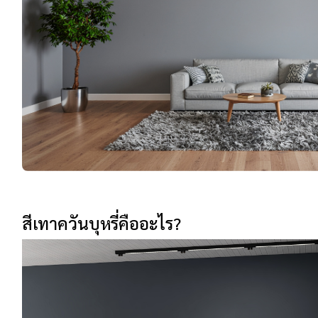
สีเทาควันบุหรี่คืออะไร?