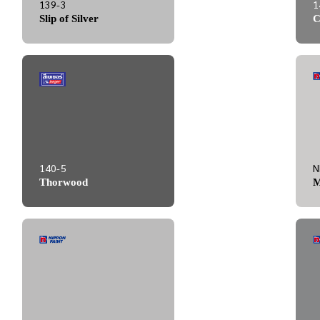
139-3
1
Slip of Silver
C
140-5
N
Thorwood
M