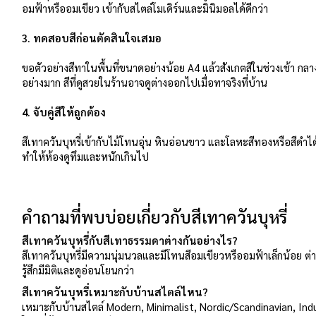
อมฟ้าหรืออมเขียว เข้ากับสไตล์โมเดิร์นและมินิมอลได้ดีกว่า
3. ทดสอบสีก่อนตัดสินใจเสมอ
ขอตัวอย่างสีทาในพื้นที่ขนาดอย่างน้อย A4 แล้วสังเกตสีในช่วงเช้า ก
อย่างมาก สีที่ดูสวยในร้านอาจดูต่างออกไปเมื่อทาจริงที่บ้าน
4. จับคู่สีให้ถูกต้อง
สีเทาควันบุหรี่เข้ากับไม้โทนอุ่น หินอ่อนขาว และโลหะสีทองหรือสีดำได
ทำให้ห้องดูทึมและหนักเกินไป
คำถามที่พบบ่อยเกี่ยวกับสีเทาควันบุหรี่
สีเทาควันบุหรี่กับสีเทาธรรมดาต่างกันอย่างไร?
สีเทาควันบุหรี่มีความนุ่มนวลและมีโทนสีอมเขียวหรืออมฟ้าเล็กน้อย ต่
รู้สึกมีมิติและดูอ่อนโยนกว่า
สีเทาควันบุหรี่เหมาะกับบ้านสไตล์ไหน?
เหมาะกับบ้านสไตล์ Modern, Minimalist, Nordic/Scandinavian, In