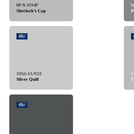
NP N 3094P
N
Sherlock’s Cap
P
30GG 61/010
3
Silver Quill
F