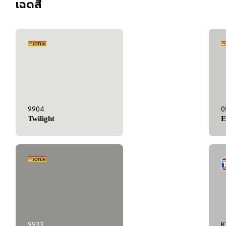
เฉดสี
9904
0
Twilight
E
9933
K