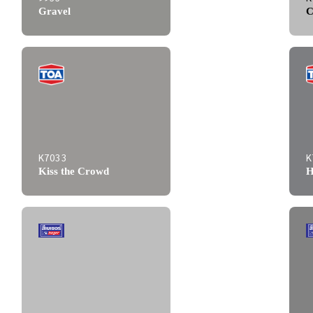
Gravel
C
K7033
K
Kiss the Crowd
H