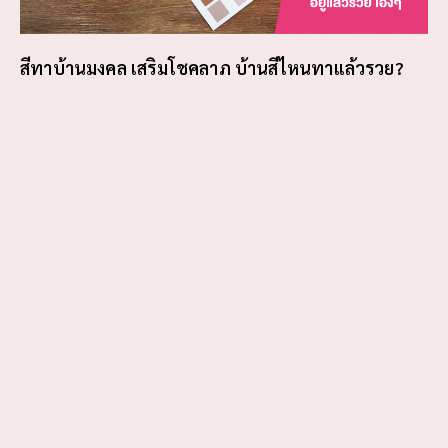
สีทาบ้านมงคล เสริมโชคลาภ บ้านสีไหนทาแล้วรวย?