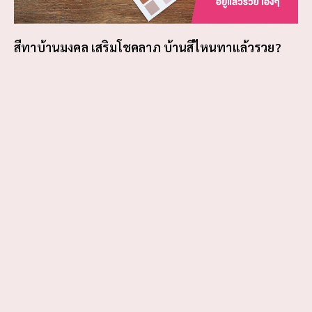
สีทาบ้านมงคล เสริมโชคลาภ บ้านสีไหนทาแล้วรวย?