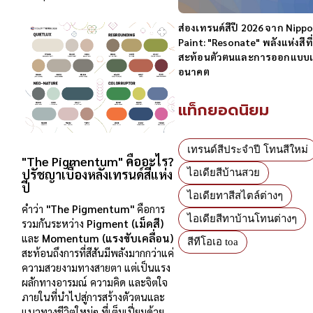
ส่องเทรนด์สีปี 2026 จาก Nipp
Paint: "Resonate" พลังแห่งสีที่
สะท้อนตัวตนและการออกแบบแ
อนาคต
แท็กยอดนิยม
เทรนด์สีประจำปี โทนสีใหม่
"
The Pigmentum" คืออะไร?
ปรัชญาเบื้องหลังเทรนด์สีแห่ง
ไอเดียสีบ้านสวย
ปี
ไอเดียทาสีสไตล์ต่างๆ
คำว่า
"
The Pigmentum"
คือการ
ไอเดียสีทาบ้านโทนต่างๆ
รวมกันระหว่าง
Pigment (เม็ดสี)
และ
Momentum (แรงขับเคลื่อน)
สีทีโอเอ toa
สะท้อนถึงการที่สีสันมีพลังมากกว่าแค่
ความสวยงามทางสายตา แต่เป็นแรง
ผลักทางอารมณ์ ความคิด และจิตใจ
ภายในที่นำไปสู่การสร้างตัวตนและ
แนวทางชีวิตใหม่ๆ ที่เต็มเปี่ยมด้วย