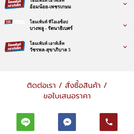
โฮมเพ้นท์ เอาท์เล็ท
อ้อมน้อย-เพชรเกษม
โฮมเพ้นท์ ทีโอเอช็อป
บางพลู - รัตนาธิเบศร์
โฮมเพ้นท์ เอาท์เล็ท
วัชรพล-สุขาภิบาล 5
ติดต่อเรา / สั่งซื้อสินค้า /
ขอใบเสนอราคา