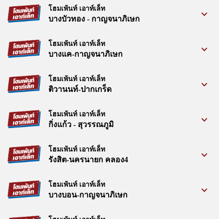
โฮมเพ้นท์ เอาท์เล็ท
บางบัวทอง - กาญจนาภิเษก
โฮมเพ้นท์ เอาท์เล็ท
บางแค-กาญจนาภิเษก
โฮมเพ้นท์ เอาท์เล็ท
ติวานนท์-ปากเกร็ด
โฮมเพ้นท์ เอาท์เล็ท
กิ่งแก้ว - สุวรรณภูมิ
โฮมเพ้นท์ เอาท์เล็ท
รังสิต-นครนายก คลอง4
โฮมเพ้นท์ เอาท์เล็ท
บางบอน-กาญจนาภิเษก