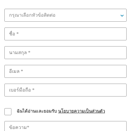
กรุณาเลือกหัวข้อติดต่อ
ฉันได้อ่านและยอมรับ
นโยบายความเป็นส่วนตัว