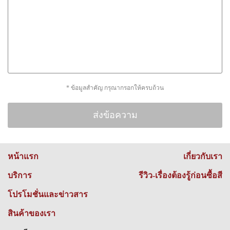
* ข้อมูลสำคัญ กรุณากรอกให้ครบถ้วน
หน้าแรก
เกี่ยวกับเรา
บริการ
รีวิว-เรื่องต้องรู้ก่อนซื้อสี
โปรโมชั่นและข่าวสาร
สินค้าของเรา