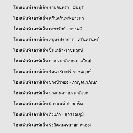
โฮมเพ้นท์ เอาท์เล็ท รามอินทรา - มีนบุรี
โฮมเพ้นท์ เอาท์เล็ท ศรีนครินทร์-บางนา
โฮมเพ้นท์ เอาท์เล็ท เทพารักษ์ - บางพลี
โฮมเพ้นท์ เอาท์เล็ท สมุทรปราการ - ศรีนครินทร์
โฮมเพ้นท์ เอาท์เล็ท ปิ่นเกล้า-ราชพฤกษ์
โฮมเพ้นท์ เอาท์เล็ท กาญจนาภิเษก-บางใหญ่
โฮมเพ้นท์ เอาท์เล็ท รัตนาธิเบศร์-ราชพฤกษ์
โฮมเพ้นท์ เอาท์เล็ท บางบัวทอง - กาญจนาภิเษก
โฮมเพ้นท์ เอาท์เล็ท บางแค-กาญจนาภิเษก
โฮมเพ้นท์ เอาท์เล็ท ติวานนท์-ปากเกร็ด
โฮมเพ้นท์ เอาท์เล็ท กิ่งแก้ว - สุวรรณภูมิ
โฮมเพ้นท์ เอาท์เล็ท รังสิต-นครนายก คลอง4