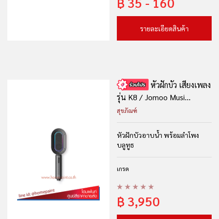
฿
35 - 160
รายละเอียดสินค้า
หัวฝักบัว เสียงเพลง
รุ่น K8 / Jomoo Musi...
สุขภัณฑ์
หัวฝักบัวอาบน้ำ พร้อมลำโพง
บลูทูธ
เกรด
฿
3,950