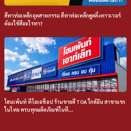
สีทาท่อเหล็กอุตสาหกรรม สีทาท่อเหล็กคูลลิ่งทาวเวอร์
ต้องใช้สีอะไรทา?
โฮมเพ้นท์ ทีโอเอช็อป ร้านขายสี TOA ใกล้ฉัน สาขาแรก
ในไทย ครบทุกผลิตภัณฑ์ในที...