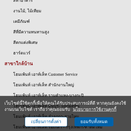
สีทาอาคาร
งานไม้, ไม้เทียม
เคมีภัณฑ์
สีที่มีความทนทานสูง
สีตกแต่งพิเศษ
ฮาร์ดแวร์
สาขาใกล้บ้าน
โฮมเพ้นท์ เอาท์เล็ท Customer Service
โฮมเพ้นท์ เอาท์เล็ท สำนักงานใหญ่
โฮมเพ้นท์ เอาท์เล็ท รามคำแหง-บางกะปิ
เว็บไซต์นี้ใช้คุกกี้เพื่อให้คุณได้รับประสบการณ์ที่ดี หากคุณยังคงใช้
โฮมเพ้นท์ เอาท์เล็ท มีนบุรี- แยกมิสทีน
งานบนเว็บไซต์ เราถือว่าคุณยอมรับ
นโยบายการใช้งานคุกกี้
โฮมเพ้นท์ เอาท์เล็ท ลำลูกกา-สายไหม
เปลี่ยนการตั้งค่า
ยอมรับทั้งหมด
โฮมเพ้นท์ เอาท์เล็ท ร่มเกล้า - กรุงเทพกรีฑาตัดใหม่