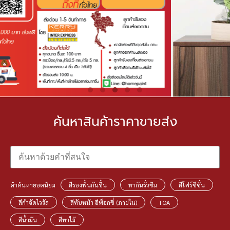
ค้นหาสินค้า
ราคาขายส่ง
คำค้นหายอดนิยม
สีรองพื้นกันชื้น
ทากันรั่วซึม
สีโฟร์ซีซั่น
สีกำจัดไวรัส
สีทับหน้า อีพ็อกซี่ (ภายใน)
TOA
สีน้ำมัน
สีทาไม้